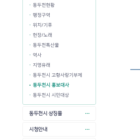
동두천현황
행정구역
위치/기후
헌장/노래
동두천특산물
역사
지명유래
동두천시 고향사랑기부제
동두천시 홍보대사
동두천시 시민대상
동두천시 상징물
시청안내