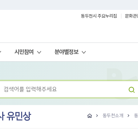
동두천시 주요누리집
문화관
시민참여
분야별정보
사 유민상
동두천소개
동