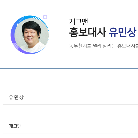
개그맨
홍보대사
유민상
동두천시를 널리 알리는 홍보대사를
성 명
유 민 상
직 업
개그맨