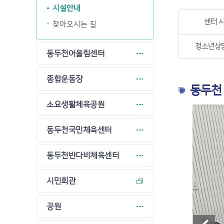
시설안내
센터 
찾아오시는 길
청소년상
동두천어울림센터
종합운동장
동두천
소요생활체육공원
동두천국민체육센터
동두천반다비체육센터
시민회관
공원