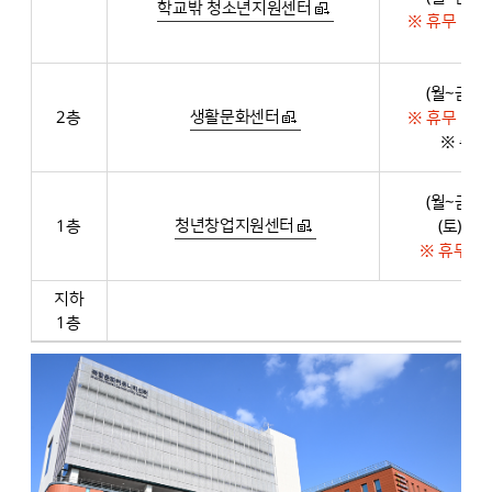
학교밖 청소년지원센터
※ 휴무 : 토
(월~금) 0
생활문화센터
2층
※ 휴무 : 토
※ 추후
(월~금) 0
청년창업지원센터
1층
(토) 09
※ 휴무 :
지하
1층